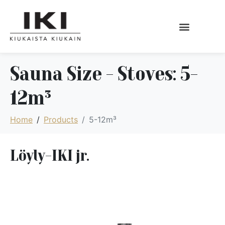
Sauna Size - Stoves:
5-
12m³
Home
Products
5-12m³
Löyly-IKI jr.