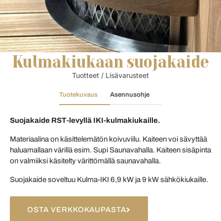
Kulmakiukaan suojakaide
Tuotteet
/
Lisävarusteet
Tuotekuvaus
Asennusohje
Suojakaide RST-levyllä IKI-kulmakiukaille.
Materiaalina on käsittelemätön koivuviilu. Kaiteen voi sävyttää
haluamallaan värillä esim. Supi Saunavahalla. Kaiteen sisäpinta
on valmiiksi käsitelty värittömällä saunavahalla.
Suojakaide soveltuu Kulma-IKI 6,9 kW ja 9 kW sähkökiukaille.
OSTA VERKKOKAUPASTA