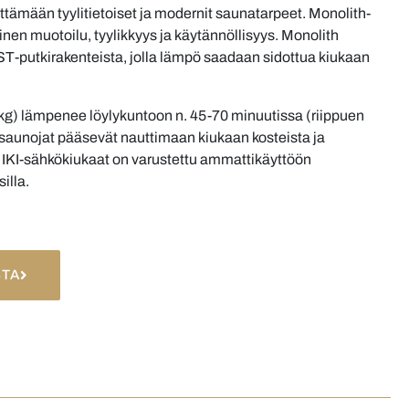
ttämään tyylitietoiset ja modernit saunatarpeet. Monolith-
nen muotoilu, tyylikkyys ja käytännöllisyys. Monolith
ST-putkirakenteista, jolla lämpö saadaan sidottua kiukaan
kg) lämpenee löylykuntoon n. 45-70 minuutissa (riippuen
 saunojat pääsevät nauttimaan kiukaan kosteista ja
ki IKI-sähkökiukaat on varustettu ammattikäyttöön
illa.
STA