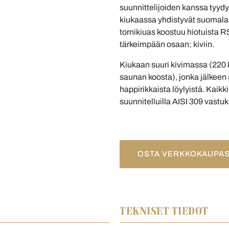
suunnittelijoiden kanssa tyydy
kiukaassa yhdistyvät suomalai
tornikiuas koostuu hiotuista R
tärkeimpään osaan; kiviin.
Kiukaan suuri kivimassa (220 
saunan koosta), jonka jälkeen
happirikkaista löylyistä. Kaik
suunnitelluilla AISI 309 vastuks
OSTA VERKKOKAUPA
TEKNISET TIEDOT