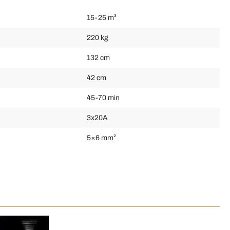
15-25 m³
220 kg
132 cm
42 cm
45-70 min
3x20A
5×6 mm²