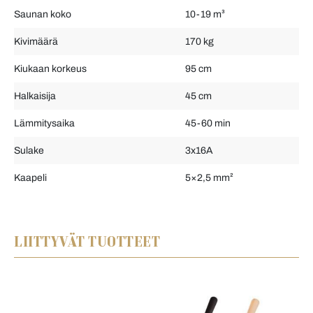
Saunan koko
10-19 m³
Kivimäärä
170 kg
Kiukaan korkeus
95 cm
Halkaisija
45 cm
Lämmitysaika
45-60 min
Sulake
3x16A
Kaapeli
5×2,5 mm²
LIITTYVÄT TUOTTEET