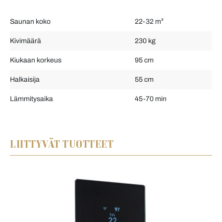
Saunan koko
22-32 m³
Kivimäärä
230 kg
Kiukaan korkeus
95 cm
Halkaisija
55 cm
Lämmitysaika
45-70 min
LIITTYVÄT TUOTTEET