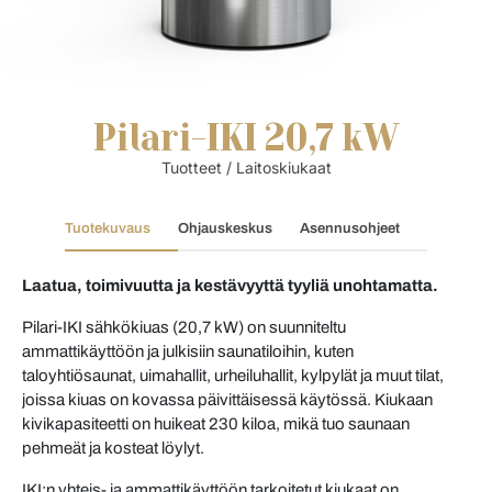
Pilari-IKI 20,7 kW
Tuotteet
/
Laitoskiukaat
Tuotekuvaus
Ohjauskeskus
Asennusohjeet
Laatua, toimivuutta ja kestävyyttä tyyliä unohtamatta.
Pilari-IKI sähkökiuas (20,7 kW) on suunniteltu
ammattikäyttöön ja julkisiin saunatiloihin, kuten
taloyhtiösaunat, uimahallit, urheiluhallit, kylpylät ja muut tilat,
joissa kiuas on kovassa päivittäisessä käytössä. Kiukaan
kivikapasiteetti on huikeat 230 kiloa, mikä tuo saunaan
pehmeät ja kosteat löylyt.
IKI:n yhteis- ja ammattikäyttöön tarkoitetut kiukaat on