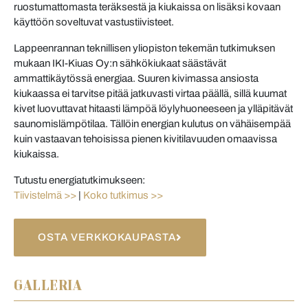
ruostumattomasta teräksestä ja kiukaissa on lisäksi kovaan
käyttöön soveltuvat vastustiivisteet.
Lappeenrannan teknillisen yliopiston tekemän tutkimuksen
mukaan IKI-Kiuas Oy:n sähkökiukaat säästävät
ammattikäytössä energiaa. Suuren kivimassa ansiosta
kiukaassa ei tarvitse pitää jatkuvasti virtaa päällä, sillä kuumat
kivet luovuttavat hitaasti lämpöä löylyhuoneeseen ja ylläpitävät
saunomislämpötilaa. Tällöin energian kulutus on vähäisempää
kuin vastaavan tehoisissa pienen kivitilavuuden omaavissa
kiukaissa.
Tutustu energiatutkimukseen:
Tiivistelmä >>
|
Koko tutkimus >>
OSTA VERKKOKAUPASTA
GALLERIA