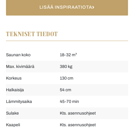
LISÄÄ INSPIRAATIOTA
TEKNISET TIEDOT
Saunan koko
18-32 m³
Max. kivimäärä
380 kg
Korkeus
130 cm
Halkaisija
54 cm
Lämmitysaika
45-70 min
Sulake
Kts. asennusohjeet
Kaapeli
Kts. asennusohjeet