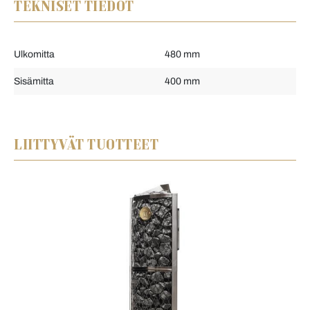
TEKNISET TIEDOT
Ulkomitta
480 mm
Sisämitta
400 mm
LIITTYVÄT TUOTTEET