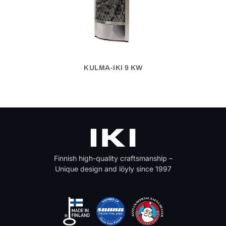
KULMA-IKI 9 KW
Finnish high-quality craftsmanship –
Unique design and löyly since 1997