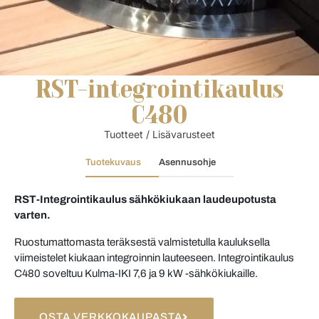
RST-integrointikaulus
C480
Tuotteet
/
Lisävarusteet
Tuotekuvaus
Asennusohje
RST-Integrointikaulus sähkökiukaan laudeupotusta
varten.
Ruostumattomasta teräksestä valmistetulla kauluksella
viimeistelet kiukaan integroinnin lauteeseen. Integrointikaulus
C480 soveltuu Kulma-IKI 7,6 ja 9 kW -sähkökiukaille.
OSTA VERKKOKAUPASTA