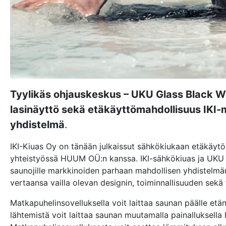
Tyylikäs ohjauskeskus – UKU Glass Black Wi
lasinäyttö sekä etäkäyttömahdollisuus IKI-
yhdistelmä
.
IKI-Kiuas Oy on tänään julkaissut sähkökiukaan etäkäytön
yhteistyössä HUUM OÜ:n kanssa. IKI-sähkökiuas ja UKU 
saunojille markkinoiden parhaan mahdollisen yhdistelmä
vertaansa vailla olevan designin, toiminnallisuuden sekä 
Matkapuhelinsovelluksella voit laittaa saunan päälle etän
lähtemistä voit laittaa saunan muutamalla painalluksel