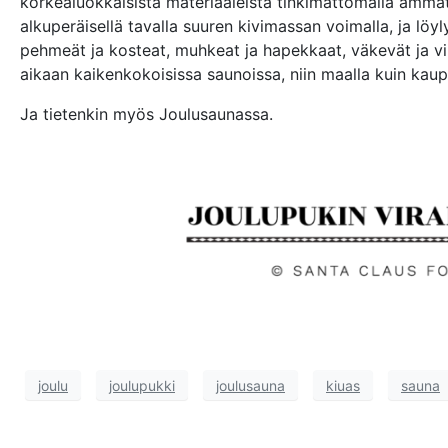
korkealuokkaisista materiaaleista tinkimättömällä ammat
alkuperäisellä tavalla suuren kivimassan voimalla, ja löy
pehmeät ja kosteat, muhkeat ja hapekkaat, väkevät ja vi
aikaan kaikenkokoisissa saunoissa, niin maalla kuin kaup
Ja tietenkin myös Joulusaunassa.
joulu
joulupukki
joulusauna
kiuas
sauna