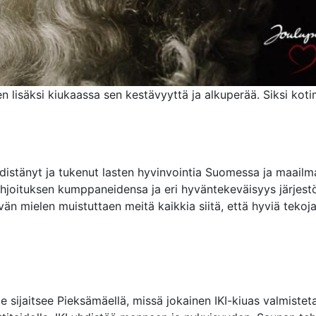
n lisäksi kiukaassa sen kestävyyttä ja alkuperää. Siksi koti
stänyt ja tukenut lasten hyvinvointia Suomessa ja maailma
hjoituksen kumppaneidensa ja eri hyväntekeväisyys järjestöj
 mielen muistuttaen meitä kaikkia siitä, että hyviä tekoja
sijaitsee Pieksämäellä, missä jokainen IKI-kiuas valmistet