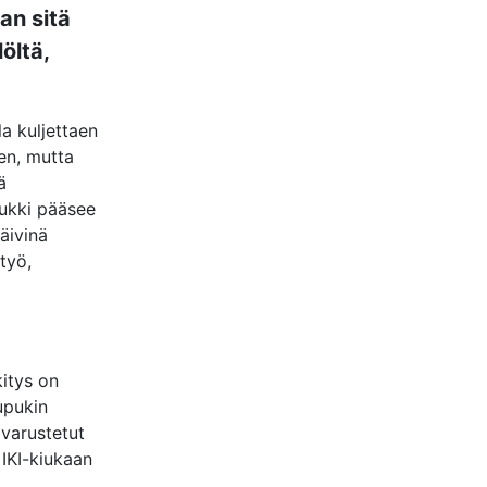
an sitä
öltä,
a kuljettaen
en, mutta
ä
pukki pääsee
äivinä
työ,
kitys on
upukin
 varustetut
 IKI-kiukaan