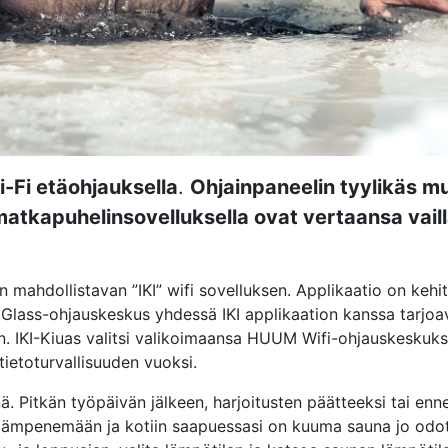
-Fi etäohjauksella
.
Ohjainpaneelin tyylikäs m
matkapuhelinsovelluksella ovat vertaansa vail
 mahdollistavan ”IKI” wifi sovelluksen. Applikaatio on kehit
Glass-ohjauskeskus yhdessä IKI applikaation kanssa tarjoa
n. IKI-Kiuas valitsi valikoimaansa HUUM Wifi-ohjauskeskuks
tietoturvallisuuden vuoksi.
ä. Pitkän työpäivän jälkeen, harjoitusten päätteeksi tai enne
la lämpenemään ja kotiin saapuessasi on kuuma sauna jo odo