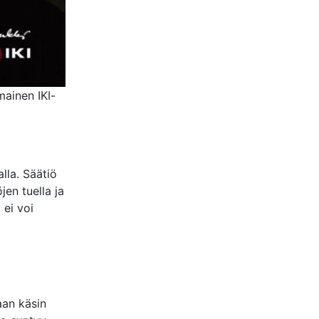
mainen IKI-
lla. Säätiö
en tuella ja
 ei voi
aan käsin