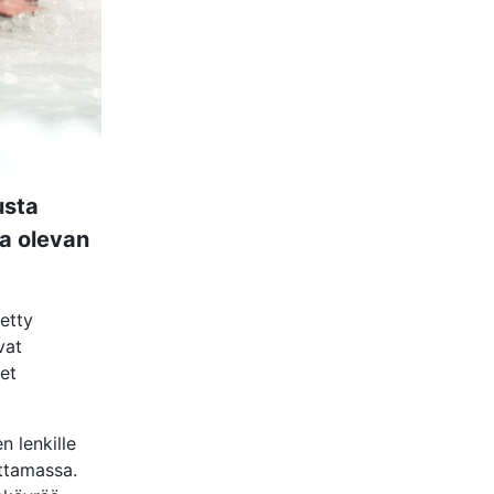
usta
la olevan
etty
vat
et
n lenkille
ttamassa.