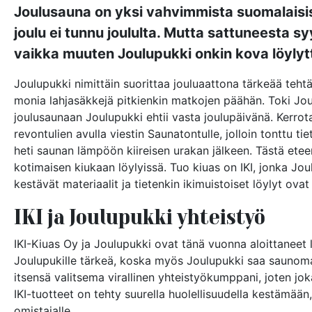
Joulusauna on yksi vahvimmista suomalaisista
joulu ei tunnu joululta. Mutta sattuneesta syy
vaikka muuten Joulupukki onkin kova löylytt
Joulupukki nimittäin suorittaa jouluaattona tärkeää teht
monia lahjasäkkejä pitkienkin matkojen päähän. Toki J
joulusaunaan Joulupukki ehtii vasta joulupäivänä. Kerrot
revontulien avulla viestin Saunatontulle, jolloin tonttu 
heti saunan lämpöön kiireisen urakan jälkeen. Tästä ete
kotimaisen kiukaan löylyissä. Tuo kiuas on IKI, jonka Jou
kestävät materiaalit ja tietenkin ikimuistoiset löylyt ovat
IKI ja Joulupukki yhteistyö
IKI-Kiuas Oy ja Joulupukki ovat tänä vuonna aloittaneet
Joulupukille tärkeä, koska myös Joulupukki saa saunoma
itsensä valitsema virallinen yhteistyökumppani, joten jok
IKI-tuotteet on tehty suurella huolellisuudella kestämään
omistajalle.