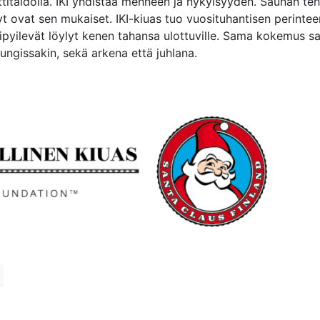
titaidolla. IKI yhdistää menneen ja nykyisyyden. Saunan te
lyt ovat sen mukaiset. IKI-kiuas tuo vuosituhantisen perinte
ipyilevät löylyt kenen tahansa ulottuville. Sama kokemus 
ungissakin, sekä arkena että juhlana.