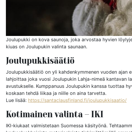
Joulupukki on kova saunoja, joka arvostaa hyvien löylyje
kiuas on Joulupukin valinta saunaan.
Joulupukkisäätiö
Joulupukkisäätiö on yli kahdenkymmenen vuoden ajan edi
lahjoittaa joka vuosi Joulupukin Lahja-nimeä kantavan la
avustukselle. Kumppanuus Joulupukin kanssa tuottaa hyvän
koskaan tehdä liikaa ja niille on aina tarvetta.
Lue lisää:
https://santaclausfinland.fi/joulupukkisaatio/
Kotimainen valinta – IKI
IKI-kiukaat valmistetaan Suomessa käsityönä. Tehtaamme 