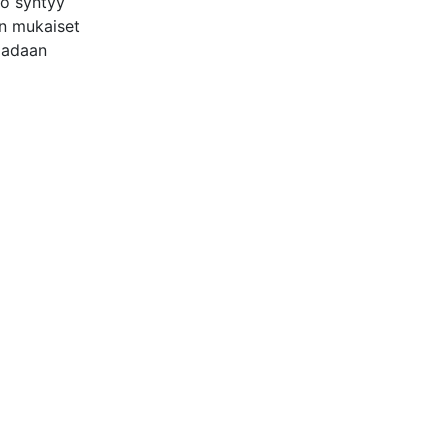
ho syntyy
en mukaiset
saadaan