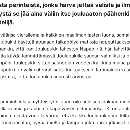
 perinteistä, jonka harva jättää välistä ja ilm
stä se jää aina väliin itse jouluaaton päähenkil
elijä.
äväänsä vierailemalla kaikkien maailman lasten luona, samall
oulupukki käyttää apunaan taikapölyä matkoja nopeuttaakse
aankin, että kun Joulupukki lähestyy Napapiiriä, hän lähettä
tietää käydä lämmittämässä Joulupukille saunan valmiiksi ja 
enpäin Joulupukki sitten saunookin vuoden kaikkina muina p
lupukki on valinnut viralliseksi kiukaakseen. Kotimainen käsi
 asioita, joita Joulupukki suuresti arvostaa.
 lämminhenkisen yhteistyön. Juuri oikeanlaisen kiukaan mer
lla voimia ja rauhaa jokapäiväiseen elämäänsä. IKI on Joul
ainen meistä voi olla varma, että kaikki Joulupukin merkillä
, tuomaan iloa, hyvää mieltä ja lämpöä joka päivä jokaiselle