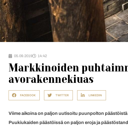
05.09.2019
14:42
Markkinoiden puhtaimm
avorakennekiuas
FACEBOOK
TWITTER
LINKEDIN
Viime aikoina on paljon uutisoitu puunpolton päästöistä 
Puukiukaiden päästöissä on paljon eroja ja päästöstand