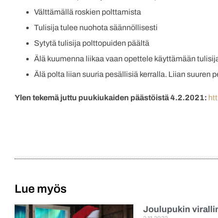
Välttämällä roskien polttamista
Tulisija tulee nuohota säännöllisesti
Sytytä tulisija polttopuiden päältä
Älä kuumenna liikaa vaan opettele käyttämään tulisij
Älä polta liian suuria pesällisiä kerralla. Liian suuren
Ylen tekemä juttu puukiukaiden päästöistä 4.2.2021:
ht
Lue myös
Joulupukin virall