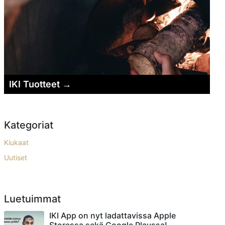
IKI Tuotteet →
Kategoriat
Kiukaat
Uutiset
Luetuimmat
IKI App on nyt ladattavissa Apple
Storessa sekä Google Playssa!