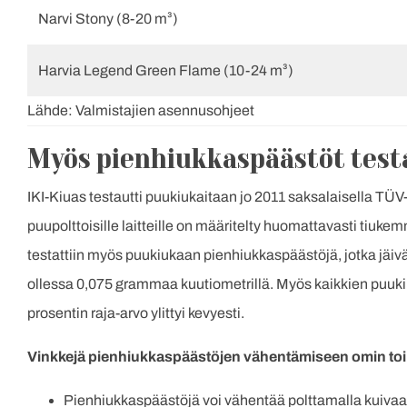
Narvi Stony (8-20 m³)
Harvia Legend Green Flame (10-24 m³)
Lähde: Valmistajien asennusohjeet
Myös pienhiukkaspäästöt test
IKI-Kiuas testautti puukiukaitaan jo 2011 saksalaisella T
puupolttoisille laitteille on määritelty huomattavasti tiuke
testattiin myös puukiukaan pienhiukkaspäästöjä, jotka jäivä
ollessa 0,075 grammaa kuutiometrillä. Myös kaikkien puukiu
prosentin raja-arvo ylittyi kevyesti.
Vinkkejä pienhiukkaspäästöjen vähentämiseen omin to
Pienhiukkaspäästöjä voi vähentää polttamalla kuivaa