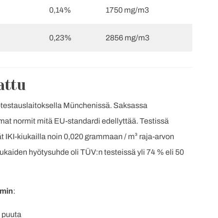
0,14%
1750 mg/m3
0,23%
2856 mg/m3
attu
ÜV-testauslaitoksella Münchenissä. Saksassa
mmat normit mitä EU-standardi edellyttää. Testissä
t IKI-kiukailla noin 0,020 grammaan / m³ raja-arvon
kaiden hyötysuhde oli TÜV:n testeissä yli 74 % eli 50
imin
:
 puuta