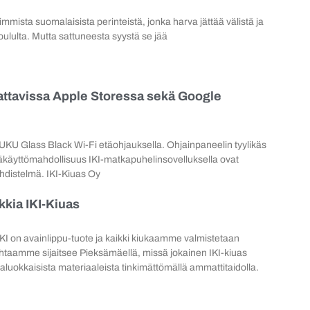
mista suomalaisista perinteistä, jonka harva jättää välistä ja
joululta. Mutta sattuneesta syystä se jää
dattavissa Apple Storessa sekä Google
UKU Glass Black Wi-Fi etäohjauksella. Ohjainpaneelin tyylikäs
äkäyttömahdollisuus IKI-matkapuhelinsovelluksella ovat
yhdistelmä. IKI-Kiuas Oy
kkia IKI-Kiuas
on avainlippu-tuote ja kaikki kiukaamme valmistetaan
taamme sijaitsee Pieksämäellä, missä jokainen IKI-kiuas
aluokkaisista materiaaleista tinkimättömällä ammattitaidolla.