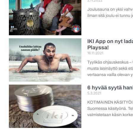
2.11.2022
Joulusauna on yksi vahvim
ilman sitä joulu ei tunnu 
IKI App on nyt la
Playssa!
16.11.2021
Tyylikäs ohjauskeskus – 
musta lasinäyttö sekä et
vertaansa vailla olevan 
6 hyvää syytä han
5.3.2021
KOTIMAINEN KÄSITYÖIKI 
Suomessa käsityönä. Teh
valmistetaan käsin korke