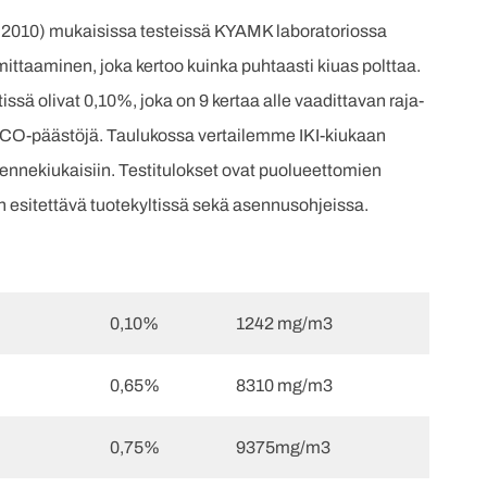
1:2010) mukaisissa testeissä KYAMK laboratoriossa
ttaaminen, joka kertoo kuinka puhtaasti kiuas polttaa.
ssä olivat 0,10%, joka on 9 kertaa alle vaadittavan raja-
ien CO-päästöjä. Taulukossa vertailemme IKI-kiukaan
kennekiukaisiin. Testitulokset ovat puolueettomien
on esitettävä tuotekyltissä sekä asennusohjeissa.
0,10%
1242 mg/m3
0,65%
8310 mg/m3
0,75%
9375mg/m3