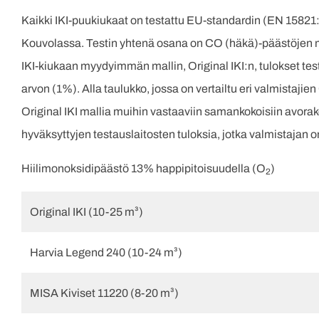
Kaikki IKI-puukiukaat on testattu EU-standardin (EN 1582
Kouvolassa. Testin yhtenä osana on CO (häkä)-päästöjen mi
IKI-kiukaan myydyimmän mallin, Original IKI:n, tulokset testi
arvon (1%). Alla taulukko, jossa on vertailtu eri valmistaj
Original IKI mallia muihin vastaaviin samankokoisiin avora
hyväksyttyjen testauslaitosten tuloksia, jotka valmistajan 
Hiilimonoksidipäästö 13% happipitoisuudella (O
)
2
Original IKI (10-25 m³)
Harvia Legend 240 (10-24 m³)
MISA Kiviset 11220 (8-20 m³)