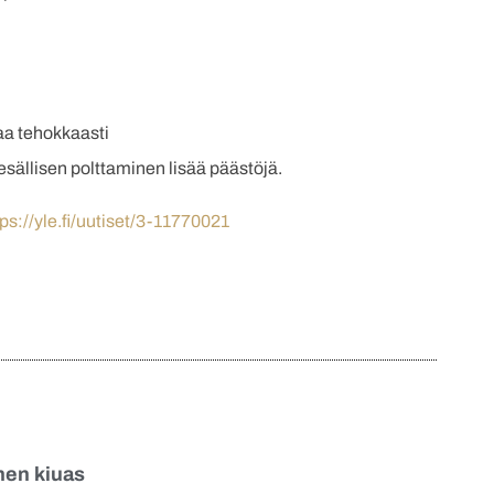
aa tehokkaasti
 pesällisen polttaminen lisää päästöjä.
tps://yle.fi/uutiset/3-11770021
inen kiuas